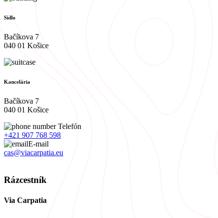
Sídlo
Bačíkova 7
040 01 Košice
Kancelária
Bačíkova 7
040 01 Košice
Telefón
+421 907 768 598
E-mail
cas@viacarpatia.eu
Spracovanie osobných údajov
Rázcestník
Via Carpatia