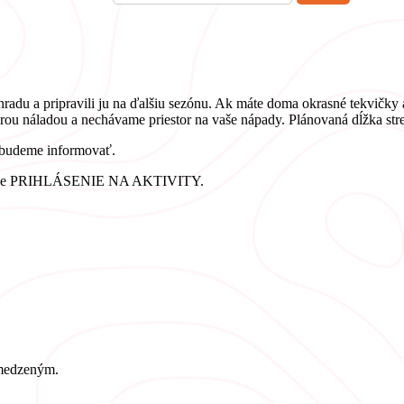
radu a pripravili ju na ďalšiu sezónu. Ak máte doma okrasné tekvičky al
ou náladou a nechávame priestor na vaše nápady. Plánovaná dĺžka stret
 budeme informovať.
žke PRIHLÁSENIE NA AKTIVITY.
bmedzeným.