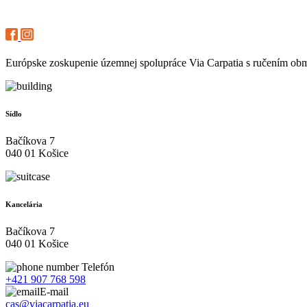
Európske zoskupenie územnej spolupráce Via Carpatia s ručením o
Sídlo
Bačíkova 7
040 01 Košice
Kancelária
Bačíkova 7
040 01 Košice
Telefón
+421 907 768 598
E-mail
cas@viacarpatia.eu