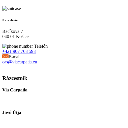
Kancelária
Bačíkova 7
040 01 Košice
Telefón
+421 907 768 598
E-mail
cas@viacarpatia.eu
Spracovanie osobných údajov
Rázcestník
Via Carpatia
Jövő Útja