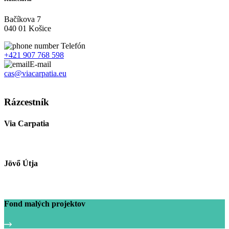
Bačíkova 7
040 01 Košice
Telefón
+421 907 768 598
E-mail
cas@viacarpatia.eu
Spracovanie osobných údajov
Rázcestník
Via Carpatia
Jövő Útja
Fond malých projektov