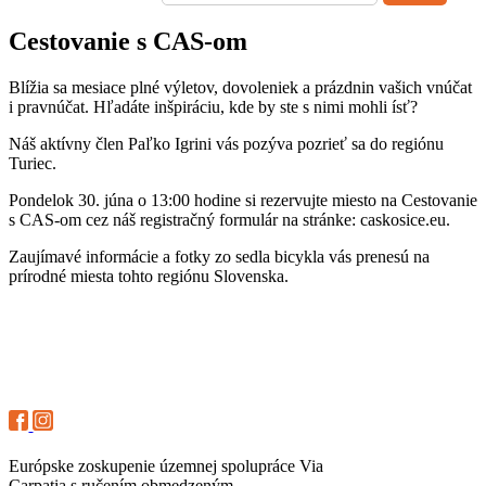
Cestovanie s CAS-om
Blížia sa mesiace plné výletov, dovoleniek a prázdnin vašich vnúčat
i pravnúčat. Hľadáte inšpiráciu, kde by ste s nimi mohli ísť?
Náš aktívny člen Paľko Igrini vás pozýva pozrieť sa do regiónu
Turiec.
Pondelok 30. júna o 13:00 hodine si rezervujte miesto na Cestovanie
s CAS-om cez náš registračný formulár na stránke: caskosice.eu.
Zaujímavé informácie a fotky zo sedla bicykla vás prenesú na
prírodné miesta tohto regiónu Slovenska.
Európske zoskupenie územnej spolupráce Via
Carpatia s ručením obmedzeným.