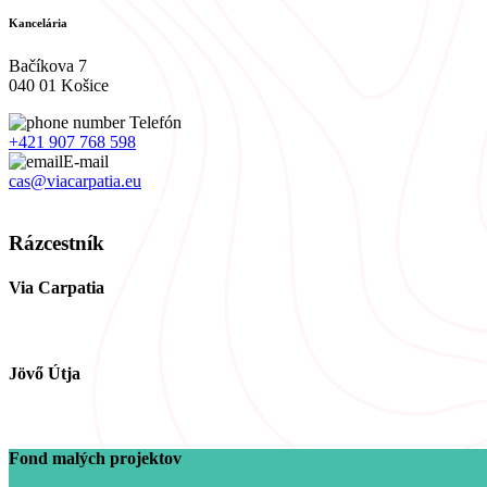
Kancelária
Bačíkova 7
040 01 Košice
Telefón
+421 907 768 598
E-mail
cas@viacarpatia.eu
Spracovanie osobných údajov
Rázcestník
Via Carpatia
Jövő Útja
Fond malých projektov