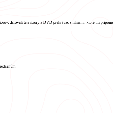
orov, darovali televízory a DVD prehrávač s filmami, ktoré im pripome
bmedzeným.