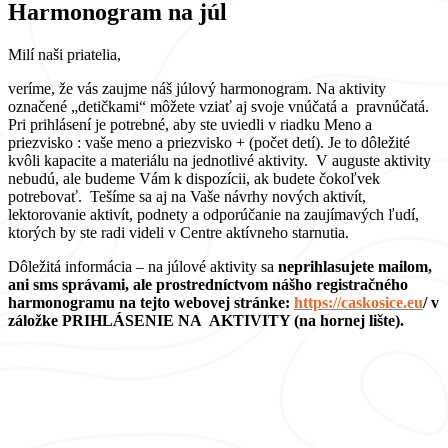
Harmonogram na júl
Milí naši priatelia,
veríme, že vás zaujme náš júlový harmonogram. Na aktivity
označené „detičkami“ môžete vziať aj svoje vnúčatá a pravnúčatá.
Pri prihlásení je potrebné, aby ste uviedli v riadku Meno a
priezvisko : vaše meno a priezvisko + (počet detí). Je to dôležité
kvôli kapacite a materiálu na jednotlivé aktivity. V auguste aktivity
nebudú, ale budeme Vám k dispozícii, ak budete čokoľvek
potrebovať. Tešíme sa aj na Vaše návrhy nových aktivít,
lektorovanie aktivít, podnety a odporúčanie na zaujímavých ľudí,
ktorých by ste radi videli v Centre aktívneho starnutia.
Dôležitá informácia – na júlové aktivity sa
neprihlasujete mailom,
ani sms správami, ale prostredníctvom nášho registračného
harmonogramu na tejto webovej stránke:
https://caskosice.eu
/ v
záložke PRIHLÁSENIE NA AKTIVITY (na hornej lište).