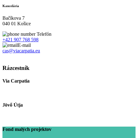
Kancelária
Bačíkova 7
040 01 Košice
Telefón
+421 907 768 598
E-mail
cas@viacarpatia.eu
Spracovanie osobných údajov
Rázcestník
Via Carpatia
Jövő Útja
Fond malých projektov