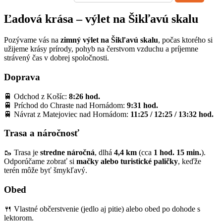
Ľadová krása – výlet na Šikľavú skalu
Pozývame vás na
zimný výlet na Šikľavú skalu
, počas ktorého si
užijeme krásy prírody, pohyb na čerstvom vzduchu a príjemne
strávený čas v dobrej spoločnosti.
Doprava
🚆 Odchod z Košíc:
8:26 hod.
🚆 Príchod do Chraste nad Hornádom:
9:31 hod.
🚆 Návrat z Matejoviec nad Hornádom:
11:25 / 12:25 / 13:32 hod.
Trasa a náročnosť
🥾 Trasa je
stredne náročná
, dlhá
4,4 km
(cca
1 hod. 15 min.
).
Odporúčame zobrať si
mačky alebo turistické paličky
, keďže
terén môže byť šmykľavý.
Obed
🍴 Vlastné občerstvenie (jedlo aj pitie) alebo obed po dohode s
lektorom.