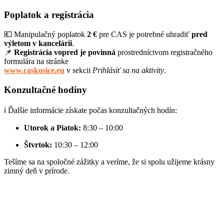
Poplatok a registrácia
💶 Manipulačný poplatok
2 €
pre CAS je potrebné uhradiť
pred
výletom v kancelárii
.
📌
Registrácia vopred je povinná
prostredníctvom registračného
formulára na stránke
www.caskosice.eu
v sekcii
Prihlásiť sa na aktivity
.
Konzultačné hodiny
ℹ Ďalšie informácie získate počas konzultačných hodín:
Utorok a Piatok:
8:30 – 10:00
Štvrtok:
10:30 – 12:00
Tešíme sa na spoločné zážitky a veríme, že si spolu užijeme krásny
zimný deň v prírode.