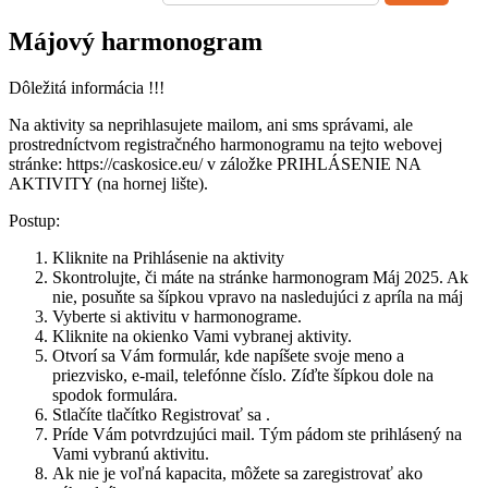
Májový harmonogram
Dôležitá informácia !!!
Na aktivity sa neprihlasujete mailom, ani sms správami, ale
prostredníctvom registračného harmonogramu na tejto webovej
stránke: https://caskosice.eu/ v záložke PRIHLÁSENIE NA
AKTIVITY (na hornej lište).
Postup:
Kliknite na Prihlásenie na aktivity
Skontrolujte, či máte na stránke harmonogram Máj 2025. Ak
nie, posuňte sa šípkou vpravo na nasledujúci z apríla na máj
Vyberte si aktivitu v harmonograme.
Kliknite na okienko Vami vybranej aktivity.
Otvorí sa Vám formulár, kde napíšete svoje meno a
priezvisko, e-mail, telefónne číslo. Zíďte šípkou dole na
spodok formulára.
Stlačíte tlačítko Registrovať sa .
Príde Vám potvrdzujúci mail. Tým pádom ste prihlásený na
Vami vybranú aktivitu.
Ak nie je voľná kapacita, môžete sa zaregistrovať ako