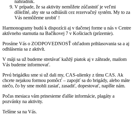
náhradník.
V prípade, že sa aktivity nemôžete zúčastniť je veľmi
dôležité, aby ste sa odhlásili cez rezervačný systém. My to za
Vás nemôžeme urobiť !
Harmonogramy budú k dispozícii aj v tlačenej forme u nás v Centre
aktívneho starnutia na Bačíkovej 7 v Košiciach (prízemie).
Prosíme Vás o ZODPOVEDNOSŤ ohľadom prihlasovania sa a aj
odhlásenia sa z aktivít.
V máji sa už budeme stretávať každý piatok aj v záhrade, mailom
Vás budeme informovať.
Prvú brigádku sme si už dali my, CAS-ulienky z tímu CAS. Ak
chcete nejakou formou pomôcť – zapojiť sa do brigády, alebo máte
niečo, čo by sme mohli zasiať, zasadiť, dopestovať, napíšte nám.
Počas mesiaca vám prinesieme ďalšie informácie, plagáty a
pozvánky na aktivity.
Tešíme sa na Vás.