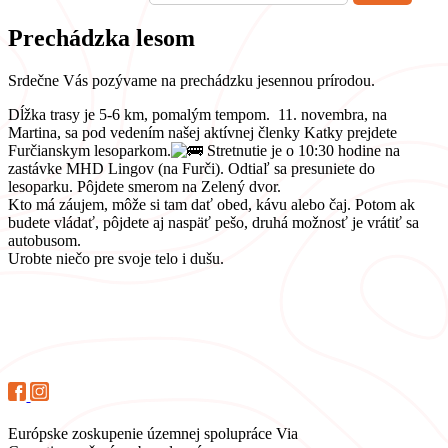
Prechádzka lesom
Srdečne Vás pozývame na prechádzku jesennou prírodou.
Dĺžka trasy je 5-6 km, pomalým tempom. 11. novembra, na
Martina, sa pod vedením našej aktívnej členky Katky prejdete
Furčianskym lesoparkom.
Stretnutie je o 10:30 hodine na
zastávke MHD Lingov (na Furči). Odtiaľ sa presuniete do
lesoparku. Pôjdete smerom na Zelený dvor.
Kto má záujem, môže si tam dať obed, kávu alebo čaj. Potom ak
budete vládať, pôjdete aj naspäť pešo, druhá možnosť je vrátiť sa
autobusom.
Urobte niečo pre svoje telo i dušu.
Európske zoskupenie územnej spolupráce Via