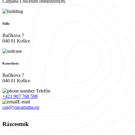
Carpatia s ručením obmedzeným.
Sídlo
Bačíkova 7
040 01 Košice
Kancelária
Bačíkova 7
040 01 Košice
Telefón
+421 907 768 598
E-mail
cas@viacarpatia.eu
Spracovanie osobných údajov
Rázcestník