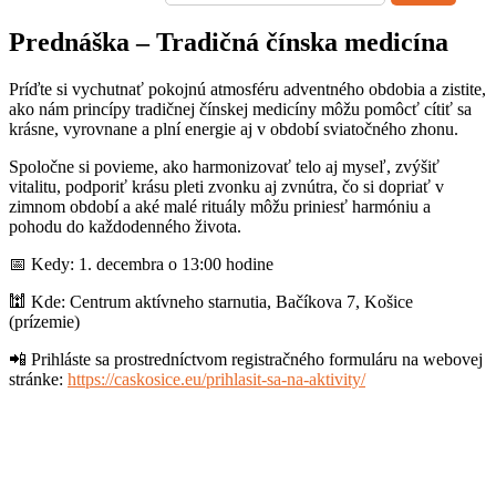
Prednáška – Tradičná čínska medicína
Príďte si vychutnať pokojnú atmosféru adventného obdobia a zistite,
ako nám princípy tradičnej čínskej medicíny môžu pomôcť cítiť sa
krásne, vyrovnane a plní energie aj v období sviatočného zhonu.
Spoločne si povieme, ako harmonizovať telo aj myseľ, zvýšiť
vitalitu, podporiť krásu pleti zvonku aj zvnútra, čo si dopriať v
zimnom období a aké malé rituály môžu priniesť harmóniu a
pohodu do každodenného života.
📅 Kedy: 1. decembra o 13:00 hodine
🕍 Kde: Centrum aktívneho starnutia, Bačíkova 7, Košice
(prízemie)
📲 Prihláste sa prostredníctvom registračného formuláru na webovej
stránke:
https://caskosice.eu/prihlasit-sa-na-aktivity/