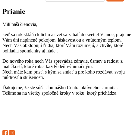
Prianie
Milí naši členovia,
keď sa rok skláňa k tichu a svet sa zahalí do svetiel Vianoc, prajeme
Vám dni naplnené pokojom, láskavosťou a vnútorným teplom.
Nech Vás obklopujú ľudia, ktorí Vám rozumejú, a chvíle, ktoré
pohladia spomienky aj nádej.
Do nového roka nech Vás sprevádza zdravie, úsmev a radosť z
maličkostí, ktoré robia každý deň výnimočným.
Nech máte kam prísť, s kým sa smiať a pre koho rozdávať svoju
múdrosť a skúsenosti.
Ďakujeme, že ste súčasťou nášho Centra aktívneho starnutia.
Tešíme sa na všetky spoločné kroky v roku, ktorý prichádza.