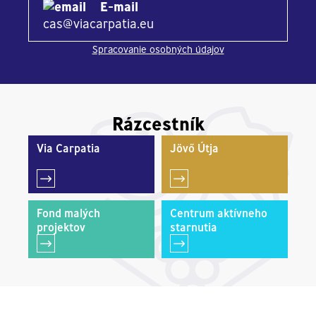
E-mail
cas@viacarpatia.eu
Spracovanie osobných údajov
Rázcestník
Via Carpatia
Jövő Útja
Fond malých
Centrum aktívneho
projektov
starnutia