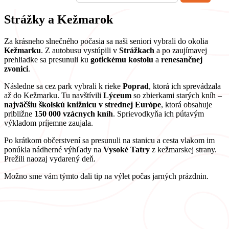
Strážky a Kežmarok
Za krásneho slnečného počasia sa naši seniori vybrali do okolia
Kežmarku
. Z autobusu vystúpili v
Strážkach
a po zaujímavej
prehliadke sa presunuli ku
gotickému kostolu
a
renesančnej
zvonici
.
Následne sa cez park vybrali k rieke
Poprad
, ktorá ich sprevádzala
až do Kežmarku. Tu navštívili
Lýceum
so zbierkami starých kníh –
najväčšiu školskú knižnicu v strednej Európe
, ktorá obsahuje
približne
150 000 vzácnych kníh
. Sprievodkyňa ich pútavým
výkladom príjemne zaujala.
Po krátkom občerstvení sa presunuli na stanicu a cesta vlakom im
ponúkla nádherné výhľady na
Vysoké Tatry
z kežmarskej strany.
Prežili naozaj vydarený deň.
Možno sme vám týmto dali tip na výlet počas jarných prázdnin.