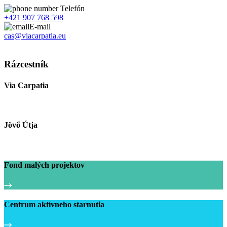
Telefón
+421 907 768 598
E-mail
cas@viacarpatia.eu
Spracovanie osobných údajov
Rázcestník
Via Carpatia
Jövő Útja
Fond malých projektov
Centrum aktívneho starnutia