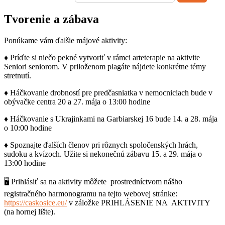
Tvorenie a zábava
Ponúkame vám ďalšie májové aktivity:
♦️ Príďte si niečo pekné vytvoriť v rámci arteterapie na aktivite
Seniori seniorom. V priloženom plagáte nájdete konkrétne témy
stretnutí.
♦️ Háčkovanie drobností pre predčasniatka v nemocniciach bude v
obývačke centra 20 a 27. mája o 13:00 hodine
♦️ Háčkovanie s Ukrajinkami na Garbiarskej 16 bude 14. a 28. mája
o 10:00 hodine
♦️ Spoznajte ďalších členov pri rôznych spoločenských hrách,
sudoku a kvízoch. Užite si nekonečnú zábavu 15. a 29. mája o
13:00 hodine
🖥 Prihlásiť sa na aktivity môžete prostredníctvom nášho
registračného harmonogramu na tejto webovej stránke:
https://caskosice.eu/
v záložke PRIHLÁSENIE NA AKTIVITY
(na hornej lište).