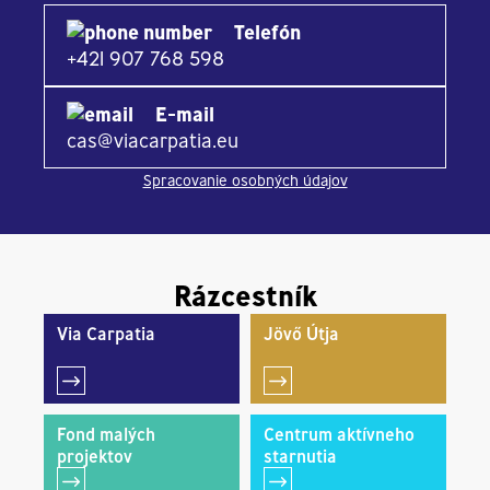
Telefón
+421 907 768 598
E-mail
cas@viacarpatia.eu
Spracovanie osobných údajov
Rázcestník
Via Carpatia
Jövő Útja
Fond malých
Centrum aktívneho
projektov
starnutia