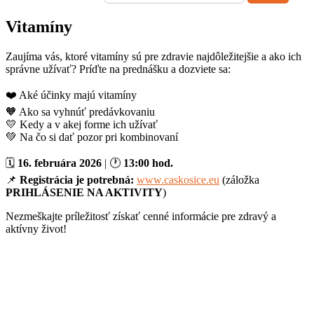
Vitamíny
Zaujíma vás, ktoré vitamíny sú pre zdravie najdôležitejšie a ako ich
správne užívať? Príďte na prednášku a dozviete sa:
❤️ Aké účinky majú vitamíny
🧡 Ako sa vyhnúť predávkovaniu
💛 Kedy a v akej forme ich užívať
💚 Na čo si dať pozor pri kombinovaní
🗓
16. februára 2026
| 🕐
13:00 hod.
📌
Registrácia je potrebná:
www.caskosice.eu
(záložka
PRIHLÁSENIE NA AKTIVITY
)
Nezmeškajte príležitosť získať cenné informácie pre zdravý a
aktívny život!