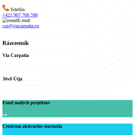
Telefón
+421 907 768 598
E-mail
cas@viacarpatia.eu
Spracovanie osobných údajov
Rázcestník
Via Carpatia
Jövő Útja
Fond malých projektov
Centrum aktívneho starnutia