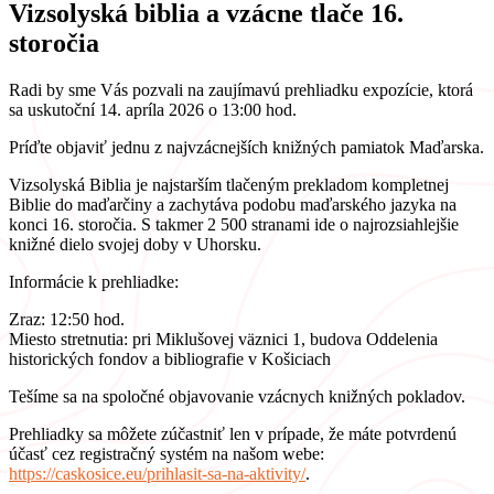
Vizsolyská biblia a vzácne tlače 16.
storočia
Radi by sme Vás pozvali na zaujímavú prehliadku expozície, ktorá
sa uskutoční 14. apríla 2026 o 13:00 hod.
Príďte objaviť jednu z najvzácnejších knižných pamiatok Maďarska.
Vizsolyská Biblia je najstarším tlačeným prekladom kompletnej
Biblie do maďarčiny a zachytáva podobu maďarského jazyka na
konci 16. storočia. S takmer 2 500 stranami ide o najrozsiahlejšie
knižné dielo svojej doby v Uhorsku.
Informácie k prehliadke:
Zraz: 12:50 hod.
Miesto stretnutia: pri Miklušovej väznici 1, budova Oddelenia
historických fondov a bibliografie v Košiciach
Tešíme sa na spoločné objavovanie vzácnych knižných pokladov.
Prehliadky sa môžete zúčastniť len v prípade, že máte potvrdenú
účasť cez registračný systém na našom webe:
https://caskosice.eu/prihlasit-sa-na-aktivity/
.