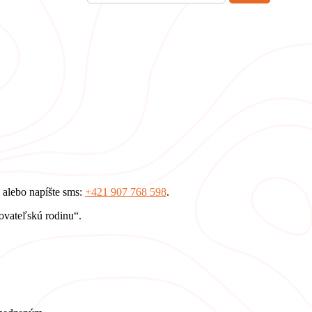
e alebo napíšte sms:
+421 907 768 598
.
tovateľskú rodinu“.