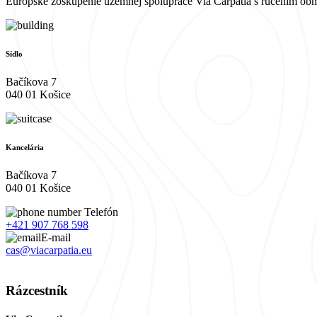
Európske zoskupenie územnej spolupráce Via Carpatia s ručením o
Sídlo
Bačíkova 7
040 01 Košice
Kancelária
Bačíkova 7
040 01 Košice
Telefón
+421 907 768 598
E-mail
cas@viacarpatia.eu
Spracovanie osobných údajov
Rázcestník