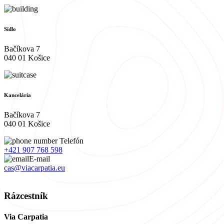
Sídlo
Bačíkova 7
040 01 Košice
Kancelária
Bačíkova 7
040 01 Košice
Telefón
+421 907 768 598
E-mail
cas@viacarpatia.eu
Spracovanie osobných údajov
Rázcestník
Via Carpatia