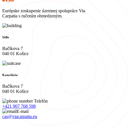
Európske zoskupenie územnej spolupráce Via
Carpatia s ručením obmedzeným.
Sídlo
Bačíkova 7
040 01 Košice
Kancelária
Bačíkova 7
040 01 Košice
Telefón
+421 907 768 598
E-mail
cas@viacarpatia.eu
Spracovanie osobných údajov