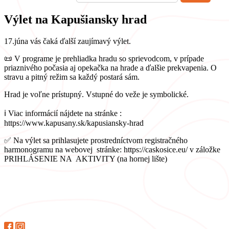
Výlet na Kapušiansky hrad
17.júna vás čaká ďalší zaujímavý výlet.
📜 V programe je prehliadka hradu so sprievodcom, v prípade
priaznivého počasia aj opekačka na hrade a ďalšie prekvapenia. O
stravu a pitný režim sa každý postará sám.
Hrad je voľne prístupný. Vstupné do veže je symbolické.
ℹ️ Viac informácií nájdete na stránke :
https://www.kapusany.sk/kapusiansky-hrad
✅ Na výlet sa prihlasujete prostredníctvom registračného
harmonogramu na webovej stránke: https://caskosice.eu/ v záložke
PRIHLÁSENIE NA AKTIVITY (na hornej lište)