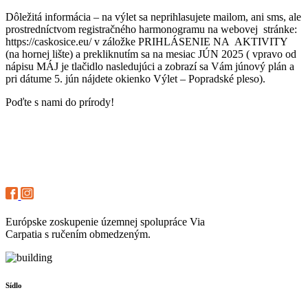
Dôležitá informácia – na výlet sa neprihlasujete mailom, ani sms, ale
prostredníctvom registračného harmonogramu na webovej stránke:
https://caskosice.eu/ v záložke PRIHLÁSENIE NA AKTIVITY
(na hornej lište) a prekliknutím sa na mesiac JÚN 2025 ( vpravo od
nápisu MÁJ je tlačidlo nasledujúci a zobrazí sa Vám júnový plán a
pri dátume 5. jún nájdete okienko Výlet – Popradské pleso).
Poďte s nami do prírody!
Európske zoskupenie územnej spolupráce Via
Carpatia s ručením obmedzeným.
Sídlo