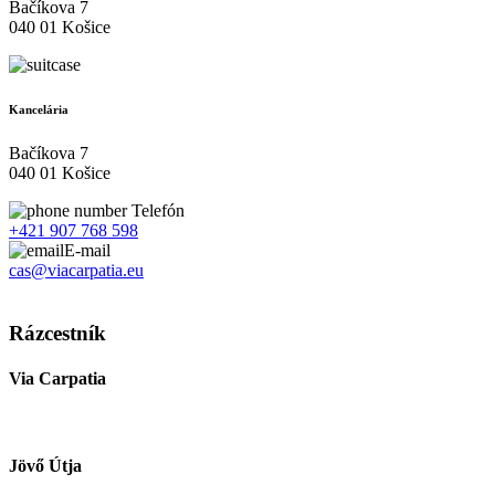
Bačíkova 7
040 01 Košice
Kancelária
Bačíkova 7
040 01 Košice
Telefón
+421 907 768 598
E-mail
cas@viacarpatia.eu
Spracovanie osobných údajov
Rázcestník
Via Carpatia
Jövő Útja