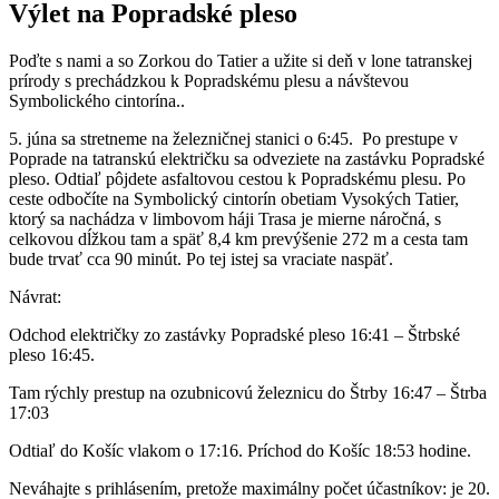
Výlet na Popradské pleso
Poďte s nami a so Zorkou do Tatier a užite si deň v lone tatranskej
prírody s prechádzkou k Popradskému plesu a návštevou
Symbolického cintorína..
5. júna sa stretneme na železničnej stanici o 6:45. Po prestupe v
Poprade na tatranskú električku sa odveziete na zastávku Popradské
pleso. Odtiaľ pôjdete asfaltovou cestou k Popradskému plesu. Po
ceste odbočíte na Symbolický cintorín obetiam Vysokých Tatier,
ktorý sa nachádza v limbovom háji Trasa je mierne náročná, s
celkovou dĺžkou tam a späť 8,4 km prevýšenie 272 m a cesta tam
bude trvať cca 90 minút. Po tej istej sa vraciate naspäť.
Návrat:
Odchod električky zo zastávky Popradské pleso 16:41 – Štrbské
pleso 16:45.
Tam rýchly prestup na ozubnicovú železnicu do Štrby 16:47 – Štrba
17:03
Odtiaľ do Košíc vlakom o 17:16. Príchod do Košíc 18:53 hodine.
Neváhajte s prihlásením, pretože maximálny počet účastníkov: je 20.