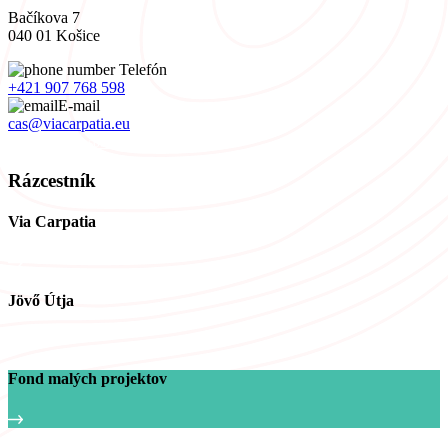
Bačíkova 7
040 01 Košice
Telefón
+421 907 768 598
E-mail
cas@viacarpatia.eu
Spracovanie osobných údajov
Rázcestník
Via Carpatia
Jövő Útja
Fond malých projektov