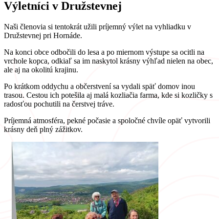
Výletníci v Družstevnej
Naši členovia si tentokrát užili príjemný výlet na vyhliadku v
Družstevnej pri Hornáde.
Na konci obce odbočili do lesa a po miernom výstupe sa ocitli na
vrchole kopca, odkiaľ sa im naskytol krásny výhľad nielen na obec,
ale aj na okolitú krajinu.
Po krátkom oddychu a občerstvení sa vydali späť domov inou
trasou. Cestou ich potešila aj malá kozliačia farma, kde si kozličky s
radosťou pochutili na čerstvej tráve.
Príjemná atmosféra, pekné počasie a spoločné chvíle opäť vytvorili
krásny deň plný zážitkov.