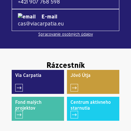
+421 907 768 598
E-mail
cas@viacarpatia.eu
Spracovanie osobných údajov
Rázcestník
Via Carpatia
Jövő Útja
Fond malých
Centrum aktívneho
projektov
starnutia