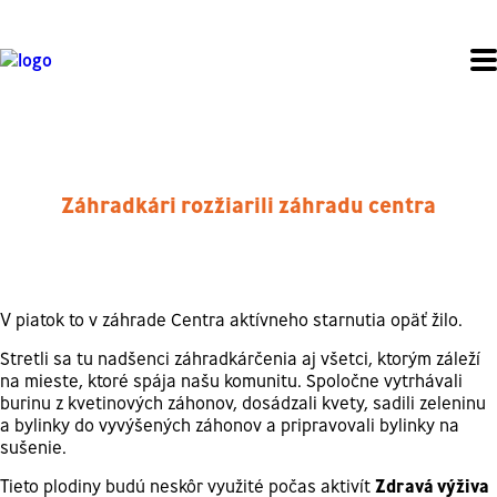
Záhradkári rozžiarili záhradu centra
V piatok to v záhrade Centra aktívneho starnutia opäť žilo.
Stretli sa tu nadšenci záhradkárčenia aj všetci, ktorým záleží
na mieste, ktoré spája našu komunitu. Spoločne vytrhávali
burinu z kvetinových záhonov, dosádzali kvety, sadili zeleninu
a bylinky do vyvýšených záhonov a pripravovali bylinky na
sušenie.
Tieto plodiny budú neskôr využité počas aktivít
Zdravá výživa