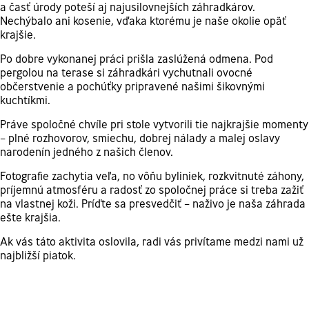
a časť úrody poteší aj najusilovnejších záhradkárov.
Nechýbalo ani kosenie, vďaka ktorému je naše okolie opäť
krajšie.
Po dobre vykonanej práci prišla zaslúžená odmena. Pod
pergolou na terase si záhradkári vychutnali ovocné
občerstvenie a pochúťky pripravené našimi šikovnými
kuchtíkmi.
Práve spoločné chvíle pri stole vytvorili tie najkrajšie momenty
– plné rozhovorov, smiechu, dobrej nálady a malej oslavy
narodenín jedného z našich členov.
Fotografie zachytia veľa, no vôňu byliniek, rozkvitnuté záhony,
príjemnú atmosféru a radosť zo spoločnej práce si treba zažiť
na vlastnej koži. Príďte sa presvedčiť – naživo je naša záhrada
ešte krajšia.
Ak vás táto aktivita oslovila, radi vás privítame medzi nami už
najbližší piatok.