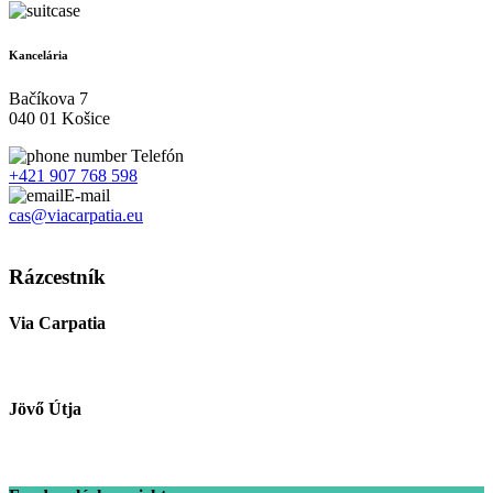
Kancelária
Bačíkova 7
040 01 Košice
Telefón
+421 907 768 598
E-mail
cas@viacarpatia.eu
Spracovanie osobných údajov
Rázcestník
Via Carpatia
Jövő Útja