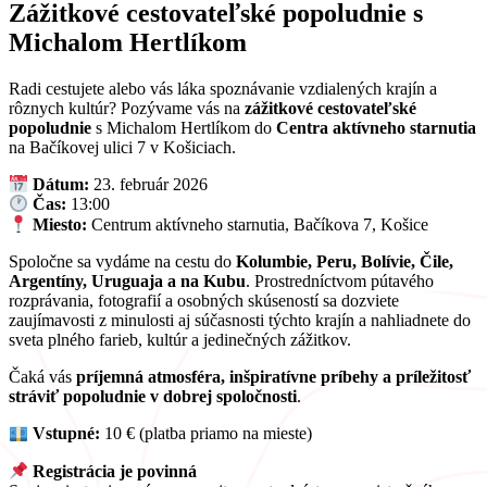
Zážitkové cestovateľské popoludnie s
Michalom Hertlíkom
Radi cestujete alebo vás láka spoznávanie vzdialených krajín a
rôznych kultúr? Pozývame vás na
zážitkové cestovateľské
popoludnie
s Michalom Hertlíkom do
Centra aktívneho starnutia
na Bačíkovej ulici 7 v Košiciach.
Dátum:
23. február 2026
Čas:
13:00
Miesto:
Centrum aktívneho starnutia, Bačíkova 7, Košice
Spoločne sa vydáme na cestu do
Kolumbie, Peru, Bolívie, Čile,
Argentíny, Uruguaja a na Kubu
. Prostredníctvom pútavého
rozprávania, fotografií a osobných skúseností sa dozviete
zaujímavosti z minulosti aj súčasnosti týchto krajín a nahliadnete do
sveta plného farieb, kultúr a jedinečných zážitkov.
Čaká vás
príjemná atmosféra, inšpiratívne príbehy a príležitosť
stráviť popoludnie v dobrej spoločnosti
.
Vstupné:
10 € (platba priamo na mieste)
Registrácia je povinná